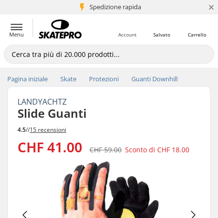
×
Spedizione rapida
+5 mln di clienti
Menu
Account
Salvato
Carrello
Pagina iniziale
Skate
Protezioni
Guanti Downhill
LANDYACHTZ
Slide Guanti
4.5
//
15 recensioni
CHF 41.00
CHF 59.00
Sconto di
CHF 18.00