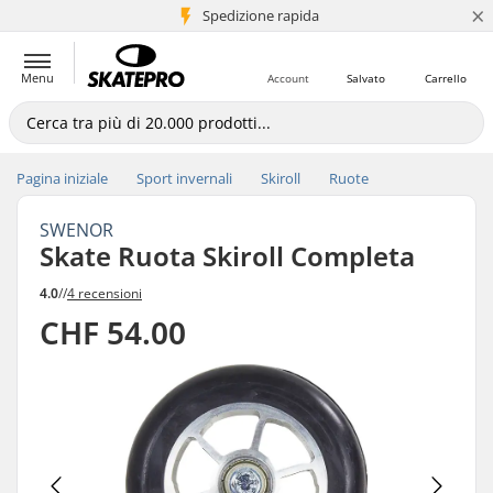
×
Spedizione rapida
+5 mln di clienti
Menu
Account
Salvato
Carrello
Pagina iniziale
Sport invernali
Skiroll
Ruote
SWENOR
Skate Ruota Skiroll Completa
4.0
//
4 recensioni
CHF 54.00