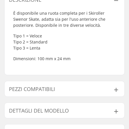
È disponibile una ruota completa per i Skiroller
Swenor Skate, adatta sia per l'uso anteriore che
posteriore. Disponibile in tre diverse velocità.
Tipo 1 = Veloce
Tipo 2 = Standard
Tipo 3 = Lenta
Dimensioni: 100 mm x 24 mm
PEZZI COMPATIBILI
Trova prodotti compatibili con Swenor Skate Ruota
Skiroll Completa:
DETTAGLI DEL MODELLO
Modello
Velocità Ruote