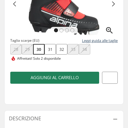
Taglia scarpe (EU)
Leggi guida alle taglie
28
29
30
31
32
33
34
Affrettati!
Solo 2 disponibile
AGGIUNGI AL CARRELLO
DESCRIZIONE