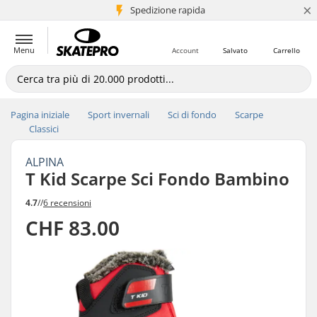
×
Spedizione rapida
+5 mln di clienti
Menu
Account
Salvato
Carrello
Pagina iniziale
Sport invernali
Sci di fondo
Scarpe
Classici
ALPINA
T Kid Scarpe Sci Fondo Bambino
4.7
//
6 recensioni
CHF 83.00