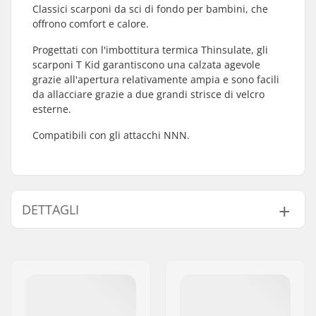
Classici scarponi da sci di fondo per bambini, che
offrono comfort e calore.
Progettati con l'imbottitura termica Thinsulate, gli
scarponi T Kid garantiscono una calzata agevole
grazie all'apertura relativamente ampia e sono facili
da allacciare grazie a due grandi strisce di velcro
esterne.
Compatibili con gli attacchi NNN.
DETTAGLI
Attacchi compatibili:
NNN/NIS
,
Turnamic
,
Prolink
Tipo di Sci:
Classico
Genere:
Bambini