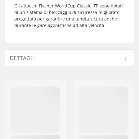
Gli attacchi Fischer WorldCup Classic IFP sono dotati
di un sistema di bloccaggio di sicurezza migliorato,
progettato per garantire una tenuta sicura anche
durante le gare agonistiche ad alta velocità.
DETTAGLI
Tipo di Sci:
Classico
Scarponi Compatibili:
NNN, Prolink (NNN),
Turnamic (NNN)
Flessibilità:
7.0
Peso - pr. paio:
215g
Piastre per questi
IFP Turnamic Plate
Attacchi: