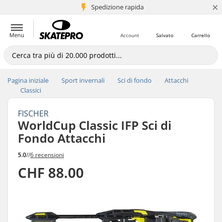
×
Spedizione rapida
+5 mln di clienti
Menu
Account
Salvato
Carrello
Pagina iniziale
Sport invernali
Sci di fondo
Attacchi
Classici
FISCHER
WorldCup Classic IFP Sci di
Fondo Attacchi
5.0
//
6 recensioni
CHF 88.00