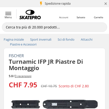
×
Spedizione rapida
+5 mln di clienti
Menu
Account
Salvato
Carrello
Pagina iniziale
Sport invernali
Sci di fondo
Attacchi
Piastre e Accessori
FISCHER
Turnamic IFP JR Piastre Di
Montaggio
5.0
//
3 recensioni
CHF 7.95
CHF 10.75
Sconto di
CHF 2.80