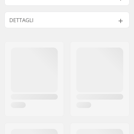
Trova prodotti compatibili con Fischer Turnamic IFP
JR Piastre Di Montaggio:
DETTAGLI
Attacchi compatibili
IFP Junior Turnamic
Compatibile con
con le Piastre: