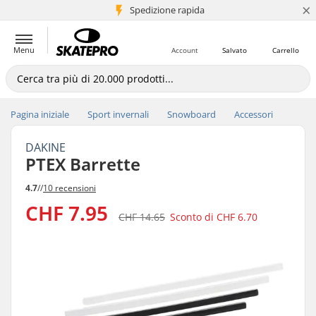
×
Spedizione rapida
+5 mln di clienti
Menu
Account
Salvato
Carrello
Pagina iniziale
Sport invernali
Snowboard
Accessori
DAKINE
PTEX Barrette
4.7
//
10 recensioni
CHF 7.95
CHF 14.65
Sconto di
CHF 6.70