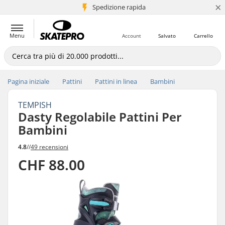
×
Spedizione rapida
+5 mln di clienti
Menu
Account
Salvato
Carrello
Pagina iniziale
Pattini
Pattini in linea
Bambini
TEMPISH
Dasty Regolabile Pattini Per
Bambini
4.8
//
49 recensioni
CHF 88.00