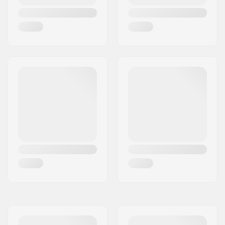
Caratteristiche del
Costruito all'interno,
liner:
Anatomico
Chiusura:
Lacci, Fibbia, Velcro.
Cuff:
Supporto laterale
alto, Costruito
all'interno,
Occhiello
per il trasporto
integrato
Materiale telaio:
Alluminio
Tipi di piastre:
Setup piatto
Durezza delle ruote:
82A
Precisione dei
ABEC-5
cuscinetti:
Peso massimo del
60 kg
rider:
Freno:
Sì