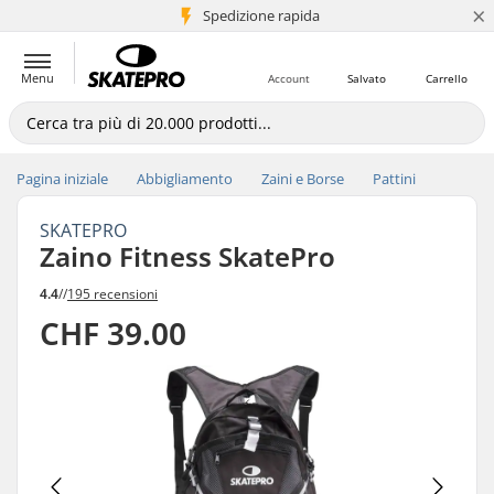
×
Spedizione rapida
+5 mln di clienti
Menu
Account
Salvato
Carrello
Pagina iniziale
Abbigliamento
Zaini e Borse
Pattini
SKATEPRO
Zaino Fitness SkatePro
4.4
//
195 recensioni
CHF 39.00