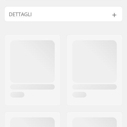
DETTAGLI
Altezza x Larghezza x
42 x 27 x 12 cm
Profondità:
Peso:
575g
Tipo:
Zaino
Attività:
Daily activities