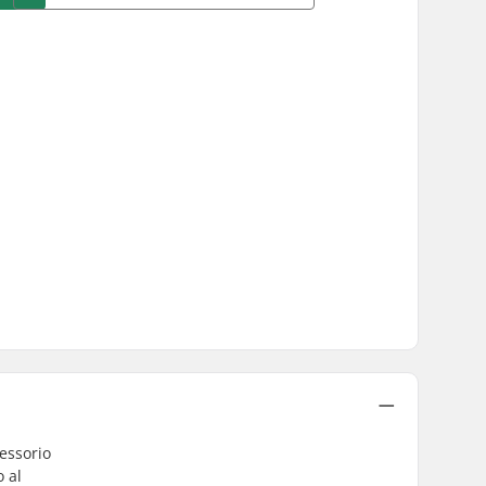
essorio
o al