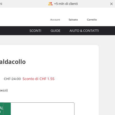
×
ni
+5 mln di clienti
Account
Salvato
Carrello
SCONTI
GUIDE
AIUTO & CONTATTI
S
aldacollo
5
CHF 24.00
Sconto di
CHF 1.55
pezzi)
AL
O