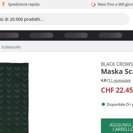
Spedizione rapida
Reso fino a 365 gior
Scaldacollo
BLACK CROW
Maska Sc
4.8
//
11 recensioni
CHF 22.4
Disponibile (5+ 
AGGIUNGI 
CARRELL