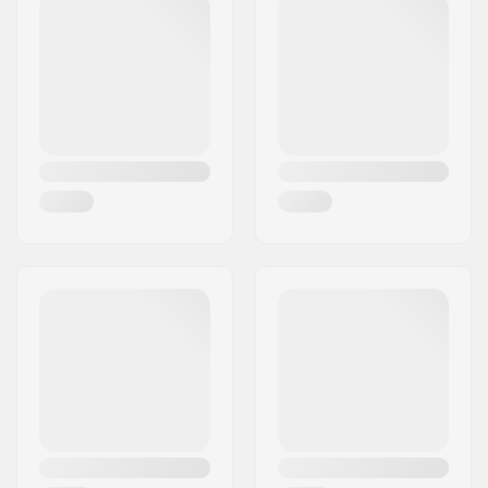
Materiale deck:
Acero, 7-strati
Crattteristiche del
Doppio kicktail
Deck:
Diametro Ruote:
53mm
Durezza delle ruote:
99A
Materiale Ruote:
PU casted, SHR
Precisione dei
ABEC-7
cuscinetti:
Colore Deck:
Fixed Colors
Tipo di Truck:
Kingpin Standard,
Standard hanger
Dimensione del truck:
129mm (5")
Cushioning.:
95A
Griptape:
Pre-gripped.
Peso massimo del
90 kg
rider: