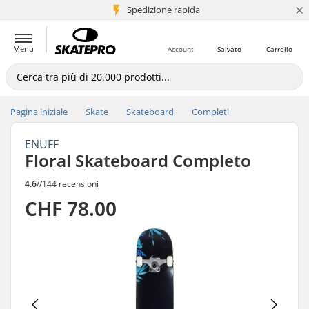
×
Spedizione rapida
+5 mln di clienti
Menu
Account
Salvato
Carrello
Pagina iniziale
Skate
Skateboard
Completi
ENUFF
Floral Skateboard Completo
4.6
//
144 recensioni
CHF 78.00