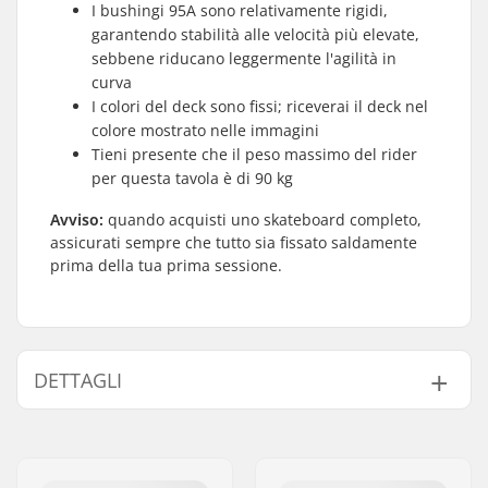
I bushingi 95A sono relativamente rigidi,
garantendo stabilità alle velocità più elevate,
sebbene riducano leggermente l'agilità in
curva
I colori del deck sono fissi; riceverai il deck nel
colore mostrato nelle immagini
Tieni presente che il peso massimo del rider
per questa tavola è di 90 kg
Avviso:
quando acquisti uno skateboard completo,
assicurati sempre che tutto sia fissato saldamente
prima della tua prima sessione.
DETTAGLI
Larghezza tavola:
7.75" (19.7cm)
Lunghezza deck:
31.5" (80cm)