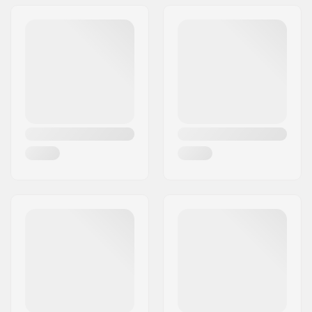
Deck:
Diametro Ruote:
52mm
Materiale Ruote:
PU casted, SHR
Precisione dei
ABEC-3
cuscinetti:
Colore Deck:
Fixed Colors
Concavità:
Medium.
Tipo di Truck:
Kingpin Standard,
Standard hanger
Griptape:
Pre-gripped.
Peso massimo del
100 kg
rider: