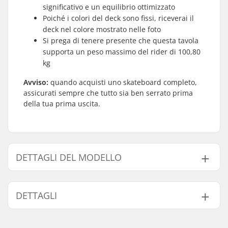
significativo e un equilibrio ottimizzato
Poiché i colori del deck sono fissi, riceverai il
deck nel colore mostrato nelle foto
Si prega di tenere presente che questa tavola
supporta un peso massimo del rider di 100,80
kg
Avviso:
quando acquisti uno skateboard completo,
assicurati sempre che tutto sia ben serrato prima
della tua prima uscita.
DETTAGLI DEL MODELLO
Modello
Larghezza tavola
Lunghezza deck
Base del
DETTAGLI
7.75"
7.75" (19.7cm)
30" (76cm)
13" (33c
8"
8" (20.3cm)
31.6" (80.3cm)
14.22" (
Crattteristiche del
Doppio kicktail