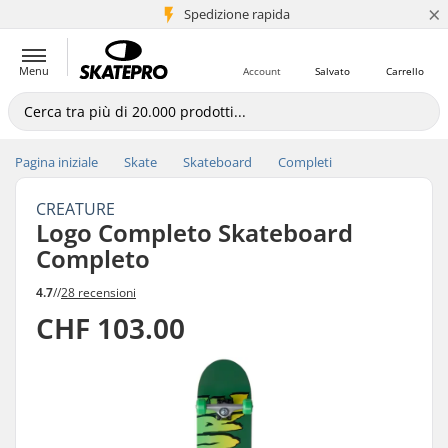
×
Spedizione rapida
+5 mln di clienti
Menu
Account
Salvato
Carrello
Pagina iniziale
Skate
Skateboard
Completi
CREATURE
Logo Completo Skateboard
Completo
4.7
//
28 recensioni
CHF 103.00