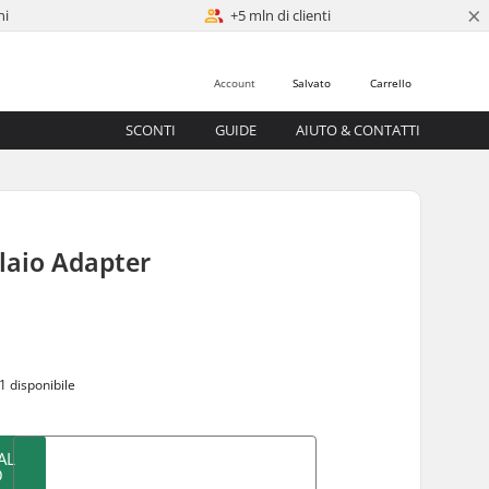
×
ni
+5 mln di clienti
Account
Salvato
Carrello
SCONTI
GUIDE
AIUTO & CONTATTI
elaio Adapter
0
1 disponibile
AL
O