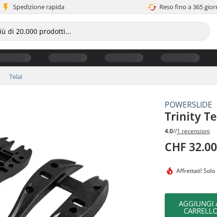
Spedizione rapida
Reso fino a 365 gior
Telai
POWERSLIDE
Trinity T
4.0
//
1 recensioni
CHF 32.0
Affrettati!
Solo 
AGGIUNGI 
CARRELL