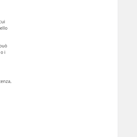
cui
ello
 può
o i
tenza,