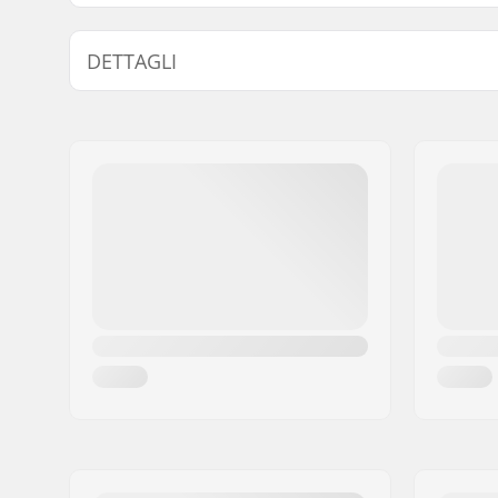
DETTAGLI
Materiale telaio:
Fibra di v