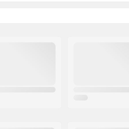
etro
Montaggio: