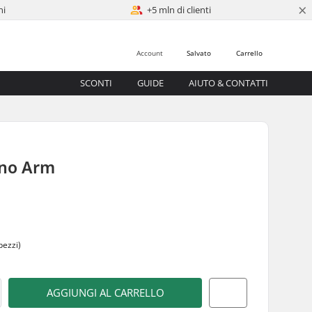
×
ni
+5 mln di clienti
Account
Salvato
Carrello
SCONTI
GUIDE
AIUTO & CONTATTI
eno Arm
5
pezzi)
AGGIUNGI AL CARRELLO