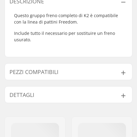
DESCRIZIONE
Questo gruppo freno completo di K2 è compatibile
con la linea di pattini Freedom.
Include tutto il necessario per sostituire un freno
usurato.
PEZZI COMPATIBILI
Trova prodotti compatibili con K2 Freedom Freno:
DETTAGLI
Assi:
Incluso
Compatibile con
Bullone montaggio
Incluso
freno: