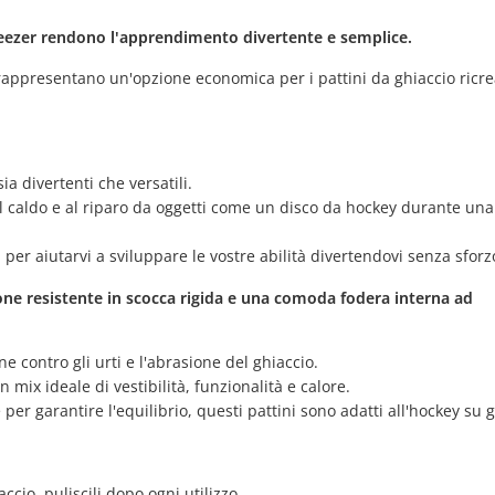
 Freezer rendono l'apprendimento divertente e semplice.
rappresentano un'opzione economica per i pattini da ghiaccio ricrea
ia divertenti che versatili.
l caldo e al riparo da oggetti come un disco da hockey durante una
i per aiutarvi a sviluppare le vostre abilità divertendovi senza sforz
ione resistente in scocca rigida e una comoda fodera interna ad
e contro gli urti e l'abrasione del ghiaccio.
mix ideale di vestibilità, funzionalità e calore.
 per garantire l'equilibrio, questi pattini sono adatti all'hockey su 
ccio, puliscili dopo ogni utilizzo.