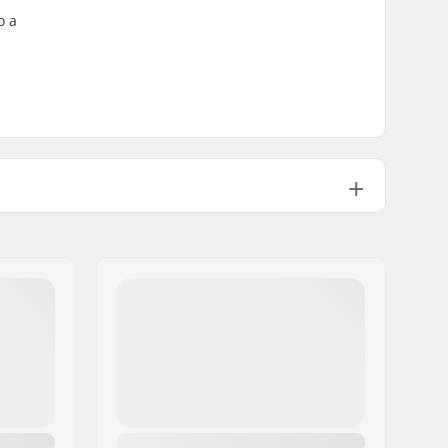
o a
Supporto laterale alto
Low-profile injected
Acciaio al carbonio
Affilatura in fabbrica
No.
No.