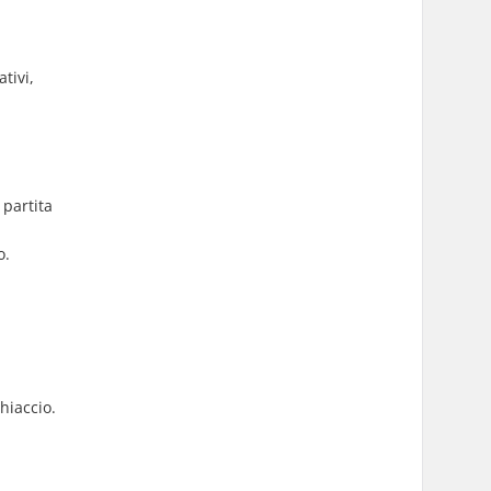
tivi,
 partita
o.
ghiaccio.