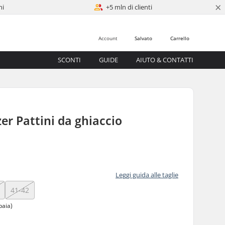
×
ni
+5 mln di clienti
Account
Salvato
Carrello
SCONTI
GUIDE
AIUTO & CONTATTI
er Pattini da ghiaccio
0
Leggi guida alle taglie
41-42
paia)