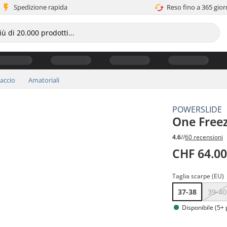
Spedizione rapida
Reso fino a 365 gior
iaccio
Amatoriali
POWERSLIDE
One Freez
4.6
//
60 recensioni
CHF 64.0
Taglia scarpe (EU)
37-38
39-40
Disponibile (5+ 