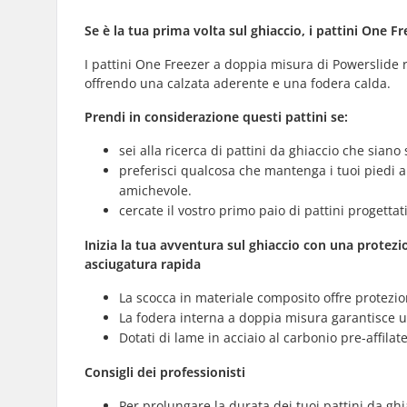
Se è la tua prima volta sul ghiaccio, i pattini One
I pattini One Freezer a doppia misura di Powerslide 
offrendo una calzata aderente e una fodera calda.
Prendi in considerazione questi pattini se:
sei alla ricerca di pattini da ghiaccio che siano s
preferisci qualcosa che mantenga i tuoi piedi a
amichevole.
cercate il vostro primo paio di pattini progettat
Inizia la tua avventura sul ghiaccio con una protez
asciugatura rapida
La scocca in materiale composito offre protezion
La fodera interna a doppia misura garantisce un 
Dotati di lame in acciaio al carbonio pre-affilate
Consigli dei professionisti
Per prolungare la durata dei tuoi pattini da ghia