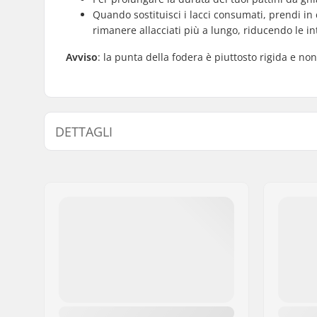
Quando sostituisci i lacci consumati, prendi in c
rimanere allacciati più a lungo, riducendo le in
Avviso
: la punta della fodera è piuttosto rigida e n
DETTAGLI
Scarpone/struttura:
Duro
Materiale dello scarpone:
Composit
Caratteristiche del liner:
Costruito 
all'acqua
Materiale del Liner:
Maglia, N
Chiusura:
Lacci