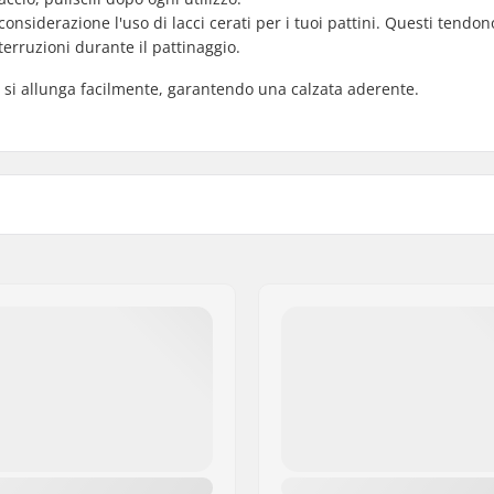
onsiderazione l'uso di lacci cerati per i tuoi pattini. Questi tendon
terruzioni durante il pattinaggio.
on si allunga facilmente, garantendo una calzata aderente.
Cuff:
o
Suola esterna:
all'interno, Resistente
Materiale della lama:
Affilatura lame:
ylon.
Toepick:
Lama sostituibile: