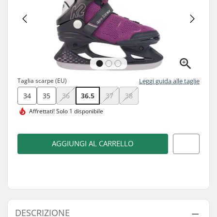
Taglia scarpe (EU)
Leggi guida alle taglie
34
35
36
36.5
37
38
Affrettati!
Solo 1 disponibile
AGGIUNGI AL CARRELLO
DESCRIZIONE