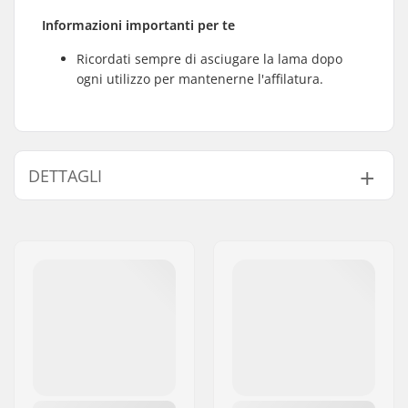
Informazioni importanti per te
Ricordati sempre di asciugare la lama dopo
ogni utilizzo per mantenerne l'affilatura.
DETTAGLI
Scarpone/struttura:
Morbido
Materiale dello
Maglia, Plastica,
scarpone:
Composito, Nylon
Caratteristiche del
Costruito all'interno,
liner:
Anatomico
Materiale del Liner:
Tessile, Nylon.,
Thinsulate
Chiusura:
Powerstrap, Fibbia,