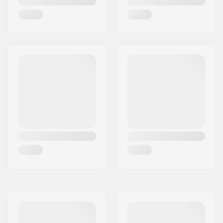
BOA
Cuff:
Stabile
Materiale della lama:
Acciaio inossidabile
Affilatura lame:
Affilatura in fabbrica
Toepick:
No.
Lama sostituibile:
No.