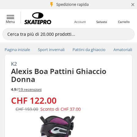
×
Spedizione rapida
+5 mln di clienti
Menu
Account
Salvato
Carrello
Pagina iniziale
Sport invernali
Pattini da ghiaccio
Amatoriali
K2
Alexis Boa Pattini Ghiaccio
Donna
4.9
//
19 recensioni
CHF 122.00
CHF 159.00
Sconto di
CHF 37.00