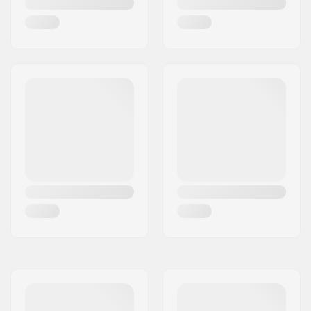
Rollenprofil:
Abgerundet
Kugellager-Präzision:
ABEC-7
Kugellager Größe:
608
Achsen-Durchmesser:
8mm