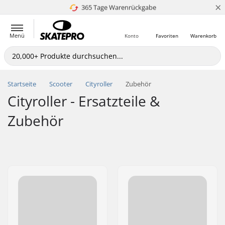
×
5+ Mio. Kunden
Preisgarantie
365 Tage Warenrückgabe
Schnelle Lieferung
Menü
Konto
Favoriten
Warenkorb
Startseite
Scooter
Cityroller
Zubehör
Cityroller - Ersatzteile &
Zubehör