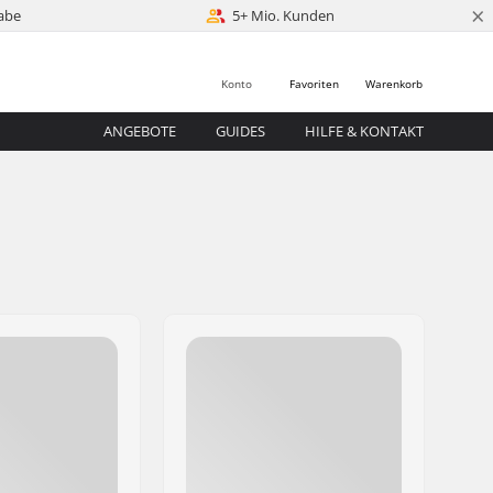
×
abe
5+ Mio. Kunden
Konto
Favoriten
Warenkorb
ANGEBOTE
GUIDES
HILFE & KONTAKT