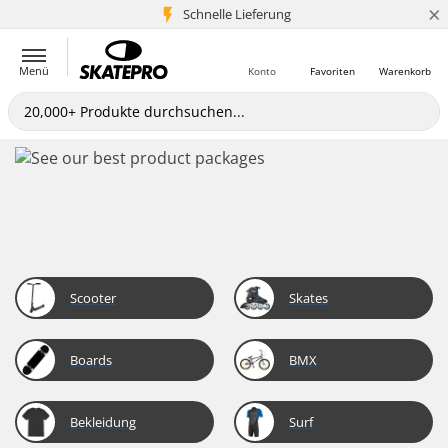
×
Schnelle Lieferung
5+ Mio. Kunden
Menü
Konto
Favoriten
Warenkorb
Scooter
Skates
Boards
BMX
Bekleidung
Surf