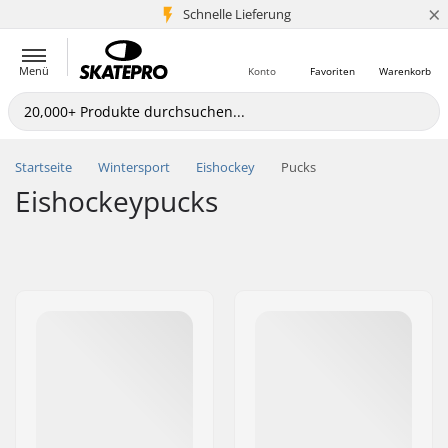
×
Schnelle Lieferung
5+ Mio. Kunden
Menü
Konto
Favoriten
Warenkorb
Startseite
Wintersport
Eishockey
Pucks
Eishockeypucks