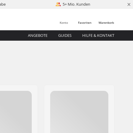
×
abe
5+ Mio. Kunden
Konto
Favoriten
Warenkorb
ANGEBOTE
GUIDES
HILFE & KONTAKT