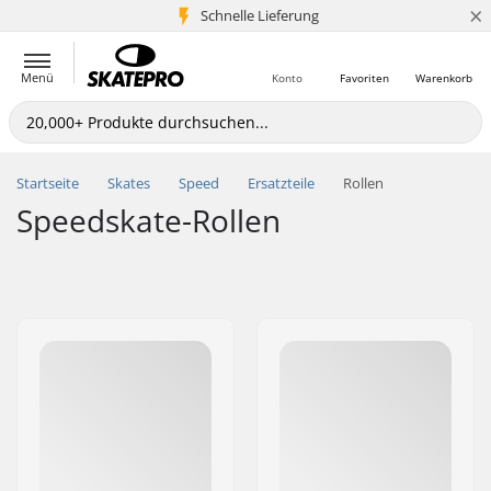
×
Schnelle Lieferung
5+ Mio. Kunden
Menü
Konto
Favoriten
Warenkorb
Startseite
Skates
Speed
Ersatzteile
Rollen
Speedskate-Rollen