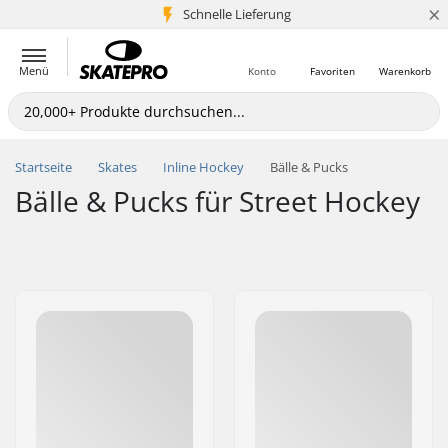
×
Schnelle Lieferung
5+ Mio. Kunden
Menü
Konto
Favoriten
Warenkorb
Startseite
Skates
Inline Hockey
Bälle & Pucks
Bälle & Pucks für Street Hockey