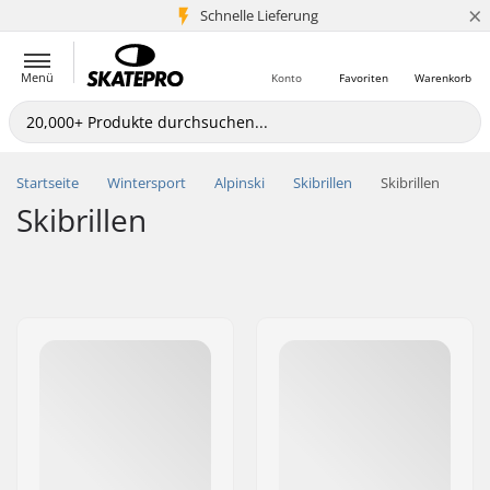
×
Schnelle Lieferung
5+ Mio. Kunden
Menü
Konto
Favoriten
Warenkorb
Startseite
Wintersport
Alpinski
Skibrillen
Skibrillen
Skibrillen