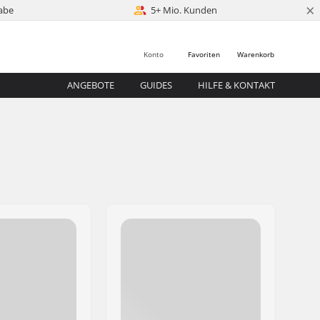
×
abe
5+ Mio. Kunden
Konto
Favoriten
Warenkorb
ANGEBOTE
GUIDES
HILFE & KONTAKT