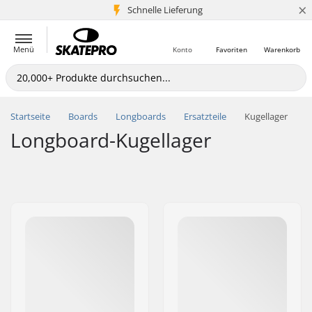
×
Schnelle Lieferung
5+ Mio. Kunden
Menü
Konto
Favoriten
Warenkorb
Startseite
Boards
Longboards
Ersatzteile
Kugellager
Longboard-Kugellager