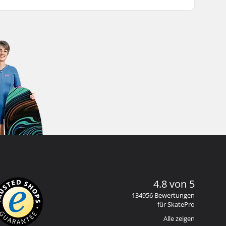
4.8 von 5
134956 Bewertungen
für SkatePro
Alle zeigen