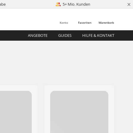
×
abe
5+ Mio. Kunden
Konto
Favoriten
Warenkorb
ANGEBOTE
GUIDES
HILFE & KONTAKT