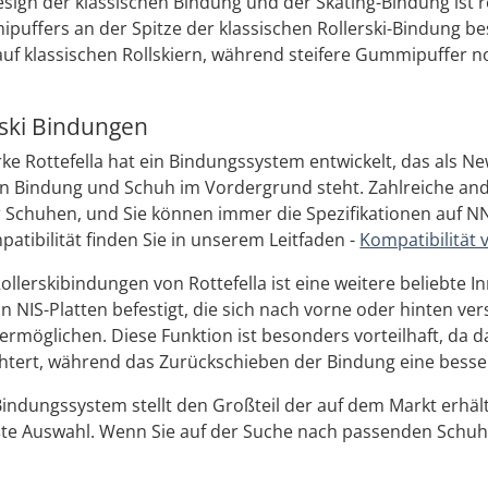
ign der klassischen Bindung und der Skating-Bindung ist r
puffers an der Spitze der klassischen Rollerski-Bindung be
f klassischen Rollskiern, während steifere Gummipuffer no
rski Bindungen
ke Rottefella hat ein Bindungssystem entwickelt, das als 
von Bindung und Schuh im Vordergrund steht. Zahlreiche an
Schuhen, und Sie können immer die Spezifikationen auf NN
patibilität finden Sie in unserem Leitfaden -
Kompatibilität 
ollerskibindungen von Rottefella ist eine weitere beliebte I
n NIS-Platten befestigt, die sich nach vorne oder hinten v
rmöglichen. Diese Funktion ist besonders vorteilhaft, da 
htert, während das Zurückschieben der Bindung eine bessere
Bindungssystem stellt den Großteil der auf dem Markt erhäl
ößte Auswahl. Wenn Sie auf der Suche nach passenden Schuh