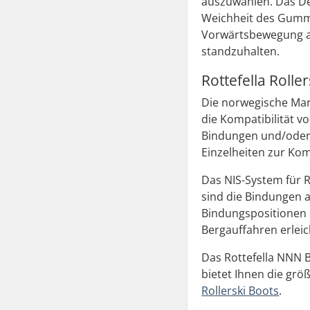
auszuwählen. Das Des
Weichheit des Gummi
Vorwärtsbewegung au
standzuhalten.
Rottefella Rolle
Die norwegische Mar
die Kompatibilität 
Bindungen und/oder 
Einzelheiten zur Kom
Das NIS-System für R
sind die Bindungen a
Bindungspositionen e
Bergauffahren erleic
Das Rottefella NNN 
bietet Ihnen die gr
Rollerski Boots
.