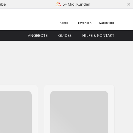
×
abe
5+ Mio. Kunden
Konto
Favoriten
Warenkorb
ANGEBOTE
GUIDES
HILFE & KONTAKT