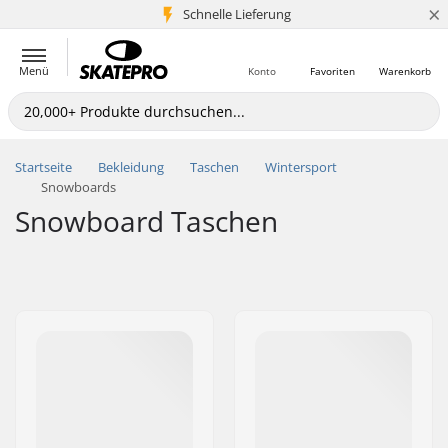
×
Schnelle Lieferung
5+ Mio. Kunden
Menü
Konto
Favoriten
Warenkorb
Startseite
Bekleidung
Taschen
Wintersport
Snowboards
Snowboard Taschen