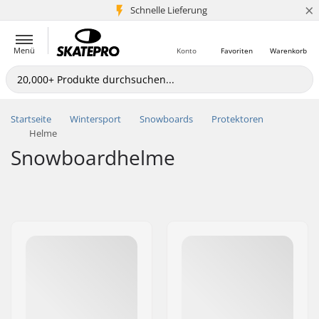
×
Schnelle Lieferung
5+ Mio. Kunden
Menü
Konto
Favoriten
Warenkorb
Startseite
Wintersport
Snowboards
Protektoren
Helme
Snowboardhelme