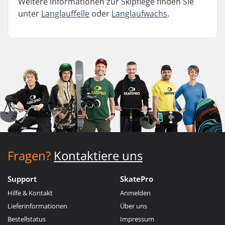
Weitere Informationen zur Skipflege finden Sie
unter
Langlauffelle
oder
Langlaufwachs
.
Fragen?
Kontaktiere uns
Support
SkatePro
Hilfe & Kontakt
Anmelden
Lieferinformationen
Über uns
Bestellstatus
Impressum