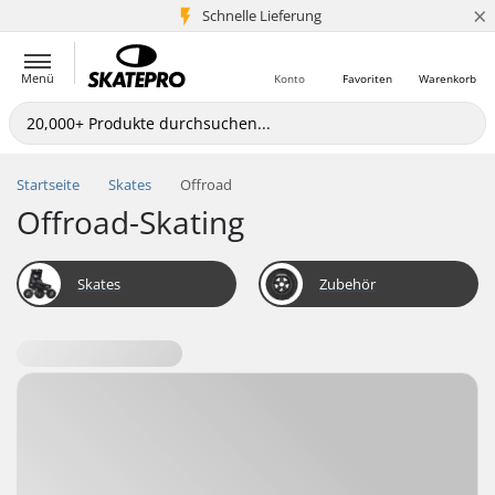
×
Schnelle Lieferung
5+ Mio. Kunden
Menü
Konto
Favoriten
Warenkorb
Startseite
Skates
Offroad
Offroad-Skating
Skates
Zubehör