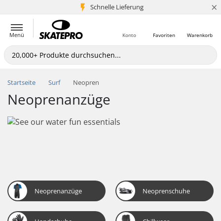
×
Schnelle Lieferung
5+ Mio. Kunden
Menü
Konto
Favoriten
Warenkorb
Startseite
Surf
Neopren
Neoprenanzüge
Neoprenanzüge
Neoprenschuhe