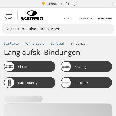
×
Schnelle Lieferung
5+ Mio. Kunden
Menü
Konto
Favoriten
Warenkorb
Startseite
Wintersport
Langlauf
Bindungen
Langlaufski Bindungen
Classic
Skating
Backcountry
Zubehör