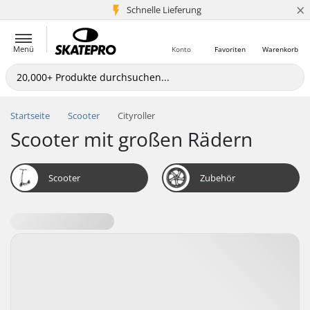
×
Schnelle Lieferung
5+ Mio. Kunden
Menü
Konto
Favoriten
Warenkorb
Startseite
Scooter
Cityroller
Scooter mit großen Rädern
Scooter
Zubehör