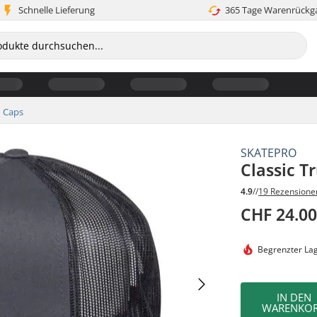
Schnelle Lieferung
365 Tage Warenrückg
Caps
SKATEPRO
Classic T
4.9
//
19 Rezensione
CHF 24.0
Begrenzter La
IN DEN
WARENKO