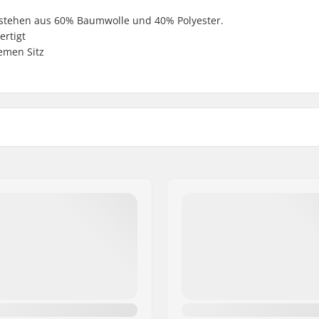
estehen aus 60% Baumwolle und 40% Polyester.
ertigt
emen Sitz
ap
UV-Schutz:
ester