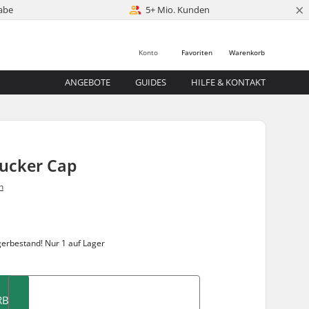
×
abe
5+ Mio. Kunden
Konto
Favoriten
Warenkorb
ANGEBOTE
GUIDES
HILFE & KONTAKT
rucker Cap
n
0
gerbestand!
Nur 1 auf Lager
RB