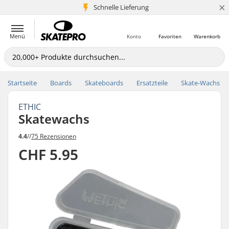
×
Schnelle Lieferung
5+ Mio. Kunden
Menü
Konto
Favoriten
Warenkorb
Startseite
Boards
Skateboards
Ersatzteile
Skate-Wachs
ETHIC
Skatewachs
4.4
//
75 Rezensionen
CHF 5.95