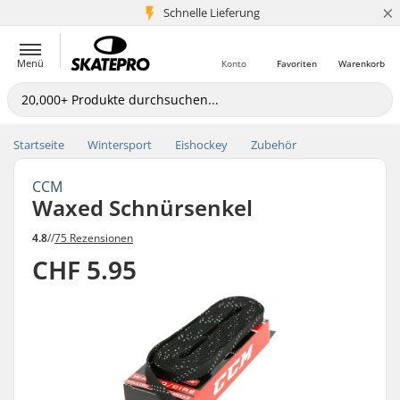
×
Schnelle Lieferung
5+ Mio. Kunden
Menü
Konto
Favoriten
Warenkorb
Startseite
Wintersport
Eishockey
Zubehör
CCM
Waxed Schnürsenkel
4.8
//
75 Rezensionen
CHF 5.95