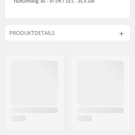
Hüftumfang: 85 - 91 cm / 33,5 - 35,9 Zoll
PRODUKTDETAILS
Typ:
Soft Shell
, Anorak
Aktivität:
Cross Country, Roller
Ski
Wasserdicht:
10000mm
Isolierung:
Wolle
Gewebekonstruktion:
2 Schichten
Umweltfreundlich:
DWR - PFC-frei
Geschlecht:
Damen