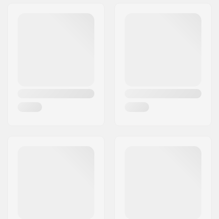
Aktivität:
Alpine Ski,
Snowboard
Wasserdicht:
10000mm
Atmungsaktivität:
10000mvtr
Isolierung:
Ja
Membran:
Dry-Play
Gewebekonstruktion:
2 Schichten
Umweltfreundlich:
DWR - PFC-frei
,
Recyceltes Material
,
Teflon EcoElite
Geschlecht:
Junior