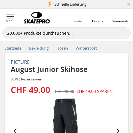
×
Schnelle Lieferung
5+ Mio. Kunden
Menü
Konto
Favoriten
Warenkorb
Startseite
Bekleidung
Hosen
Wintersport
PICTURE
August Junior Skihose
5.0
//
2 Rezensionen
CHF 49.00
CHF 98.00
CHF 49.00
SPAREN