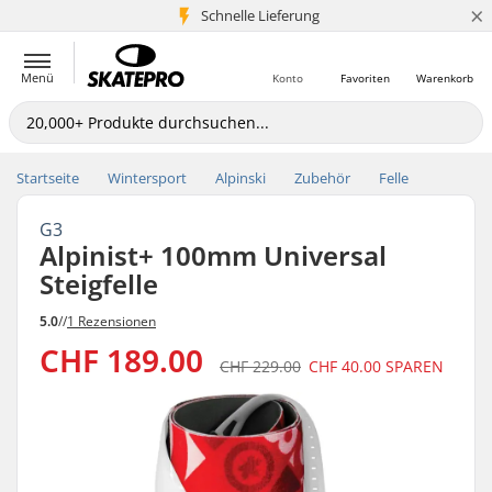
×
Schnelle Lieferung
5+ Mio. Kunden
Menü
Konto
Favoriten
Warenkorb
Startseite
Wintersport
Alpinski
Zubehör
Felle
G3
Alpinist+ 100mm Universal
Steigfelle
5.0
//
1 Rezensionen
CHF 189.00
CHF 229.00
CHF 40.00
SPAREN