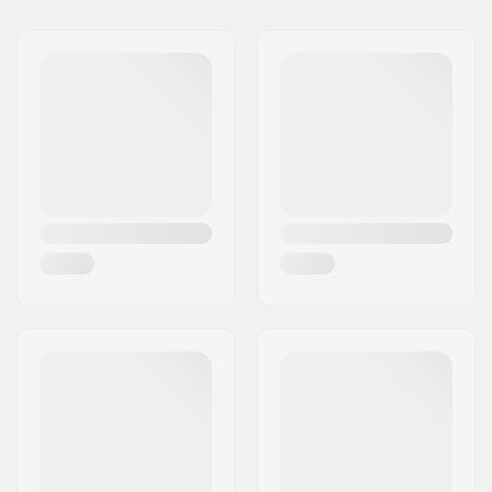
Modell
Länge
Short
161-177 cm
Medium
172-188 cm
Long
183-199 cm
Extra Short
150-166 cm