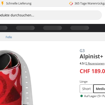
Schnelle Lieferung
365 Tage Warenrückg
Felle
G3
Alpinist+
4.5
//
2 Rezensionen
CHF 189.
Länge
Short
Medi
Auf Lager (5+ P