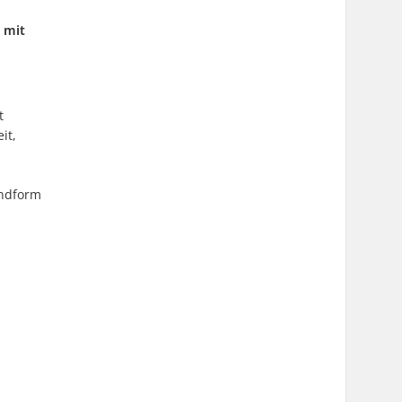
r mit
t
it,
Endform