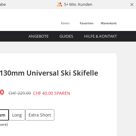
×
abe
5+ Mio. Kunden
Konto
Favoriten
Warenkorb
ANGEBOTE
GUIDES
HILFE & KONTAKT
 130mm Universal Ski Skifelle
00
CHF 229.00
CHF 40.00
SPAREN
um
Long
Extra Short
aare)