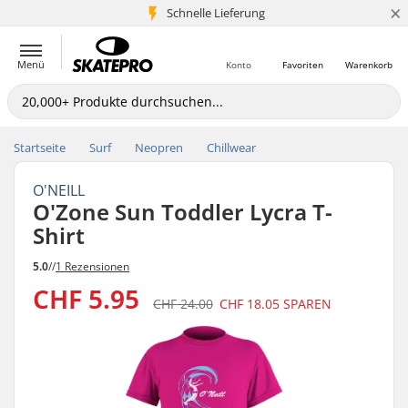
×
Schnelle Lieferung
5+ Mio. Kunden
Menü
Konto
Favoriten
Warenkorb
Startseite
Surf
Neopren
Chillwear
O'NEILL
O'Zone Sun Toddler Lycra T-
Shirt
5.0
//
1 Rezensionen
CHF 5.95
CHF 24.00
CHF 18.05
SPAREN