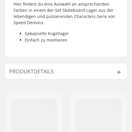
Hier findest du eine Auswahl an ansprechenden
Farben in einem 8er-Set Skateboard-Lager aus der
lebendigen und pulsierenden Characters-Serie von
Speed Demons.
Gekapselte Kugellager
Einfach zu montieren
PRODUKTDETAILS
Kugellager-Präzision:
ABEC-5
Kugellagertyp:
Closed
Schmiermittel:
Öl
Spacer:
Nicht enthalten
Anzahl pro Packung:
8
Gummischild:
Ja