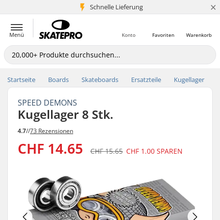
×
Schnelle Lieferung
5+ Mio. Kunden
Menü
Konto
Favoriten
Warenkorb
Startseite
Boards
Skateboards
Ersatzteile
Kugellager
SPEED DEMONS
Kugellager 8 Stk.
4.7
//
73 Rezensionen
CHF 14.65
CHF 15.65
CHF 1.00
SPAREN