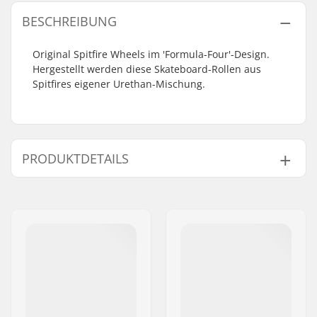
BESCHREIBUNG
Original Spitfire Wheels im 'Formula-Four'-Design.
Hergestellt werden diese Skateboard-Rollen aus
Spitfires eigener Urethan-Mischung.
PRODUKTDETAILS
Rollendurchmesser:
50mm, 51mm, 52mm,
53mm, 54mm, 55mm,
56mm, 58mm
Rollenbreite:
31mm
Rollenhärte:
101A
Rollen pro Packung:
4