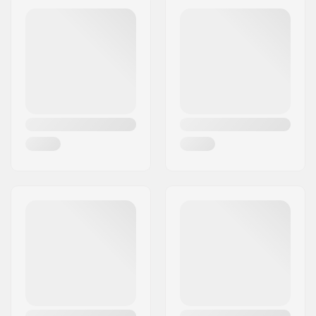
Achsenabstand:
14" (35.6cm)
Deck-Material:
Ahorn, 7-Ply
Deck-Farben:
Festgelegte Farben
Concave:
Medium
Deckspezifikationen:
Double Kicktail
Griptape:
Nicht enthalten