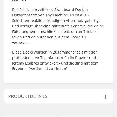
Das Pro ist ein zeitloses Skateboard Deck in
Eiszapfenform von Toy Machine. Es ist aus 7
Schichten reaktionsfreudigem Ahornholz gefertigt
und verfügt über eine mitteltiefe Concave, die deine
Füße bequem umschließt - ideal, um an Tricks zu
feilen und dein Können auf dem Board zu
verbessern.
Diese Decks wurden in Zusammenarbeit mit den
professionellen Teamfahrern Collin Provost und
Jeremy Leabres entwickelt - und sie sind mit dem
Ergebnis "verdammt zufrieden".
PRODUKTDETAILS
Deckbreite:
8" (20.3cm)
Decklänge:
31.63" (80.3cm)