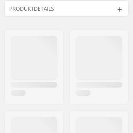
PRODUKTDETAILS
Anzahl pro Packung:
1
Truck-Typ:
Standard Kingpin,
Standard Hanger
Montage-Schrauben:
Nicht enthalten
Hanger-Breite:
129mm (5")
Bushings:
92A
Material:
Chromoly-Stahl,
Aluminium
Deckbreite:
7.50 - 7.75"
Achsenbreite:
7.75"
Achsenhöhe (mm):
53