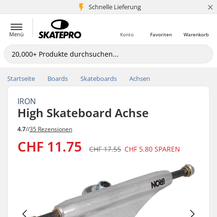
×
Schnelle Lieferung
5+ Mio. Kunden
Menü
Konto
Favoriten
Warenkorb
Startseite
Boards
Skateboards
Achsen
IRON
High Skateboard Achse
4.7
//
35 Rezensionen
CHF 11.75
CHF 17.55
CHF 5.80
SPAREN