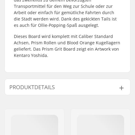
Transportmittel für den Weg zur Schule oder zur
Arbeit oder einfach für gemütliche Fahrten durch
die Stadt werden wird. Dank des gekickten Tails ist
es auch für Ollie-Popping-Spaß ausgelegt.
Dieses Board wird komplett mit Caliber Standard
Achsen, Prism Rollen und Blood Orange Kugellagern
geliefert. Das Prism Grit Board zeigt ein Artwork von
Kentaro Yoshida.
PRODUKTDETAILS
Deck-Material:
Ahorn, 7-Ply
Achsenabstand:
15" (38.1cm)
Decklänge:
27" (68.6cm)
Concave:
Low
Deckbreite:
8" (20.3cm)