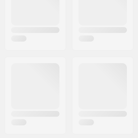
Rollendurchmesser:
60mm
Deckspezifikationen:
Kicktail,
Rollenaussparungen
Rollenhärte:
78A
Rollenmaterial:
PU gegossen, SHR
Kugellager-Präzision:
ABEC-7
Truck-Typ:
Standard Kingpin,
Standard Hanger
Risers:
6.3mm
Griptape:
Pre-gripped
Riding Style:
Cruise