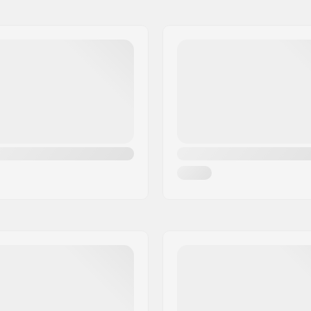
ly
Deckspezifikationen:
.5cm)
Rollenhärte:
Rollenmaterial:
6cm)
Kugellager-Präzision:
Truck-Typ:
-ply
Griptape: