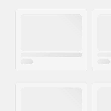
Deck-Material:
Ahorn, 6-P
Achsenabstand:
14.75" (37
Concave:
Low
Deckbreite:
7.75" (19.
Rollendurchmesser:
60mm
Zusätzliche Materialien:
Bambus, 1