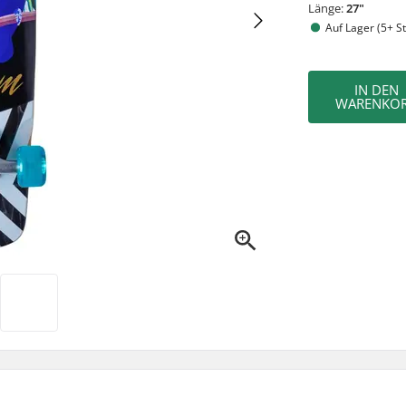
Länge:
27"
Auf Lager (5+ St
IN DEN
WARENKO