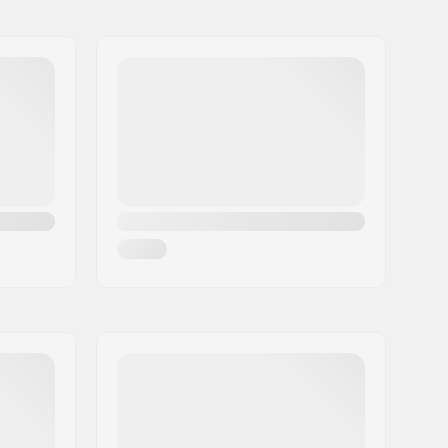
Kicktail, Directional
78A
PU gegossen, SHR
Nicht angegeben
Standard Kingpin
Pre-gripped