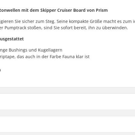
Betonwellen mit dem Skipper Cruiser Board von Prism
igieren Sie sicher zum Steg. Seine kompakte Größe macht es zum 
er Pumptrack stoßen, sind Sie sofort bereit, ihn zu überwinden.
usgestattet
ange Bushings und Kugellagern
iptape, das auch in der Farbe Fauna klar ist
a
27"
27.5"